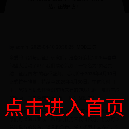
结，征战四方！
by admin
2025-04-10 20:38:25
MOD工坊
亲爱的《剑与远征》玩家们，准备好迎接2025年春季
的盛大活动了吗？我们精心策划了一场名为“勇者集
结，征战四方”的春季盛典，活动将于
2025年4月10日
正式拉开帷幕，持续至
2025年4月30日
。在这段时间
里，您将有机会体验到前所未有的游戏乐趣，赢取丰厚
的奖励，并与全球的玩家们一同征战四方！
点击进入首页
活动期间，我们将推出全新的
“勇者集结”任务系统
，玩
家们可以通过完成一系列的任务来获得积分，积分可以
兑换稀有的装备、道具和角色。任务类型丰富多样，包