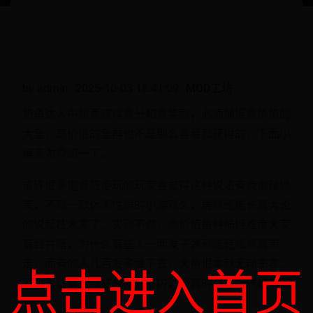
by admin
2025-10-03 18:41:09
MOD工坊
猎鱼达人中想要获得高分和高奖励，必须捕捉高价值的
大鱼，高价值的鱼群也不是那么容易就获得的，下面小
编来为介绍一下。
或许很多抱着随便玩的玩家会觉得这种说法有点滑稽搞
笑，不就一款休闲性质的小游戏么，居然还能长篇大论
的说起技术来了。实则不然，高价值鱼种捕捉难度大家
有目共睹，为什么有些人一两发子弹就能轻松将其带
走，而有的人几百发子弹下去，大鱼根本就无动于衷。
点击进入首页
不可否认有运气成分掺杂在内，但真的只是运气这般简
单么?