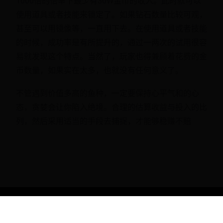
1000倍的倍率下最少有30W金币的收入。此时就可以
使用道具或者技能来锁定了。如果钻石数量比较可观，
甚至可以用镜像等，一直用下去。在使用道具或者技能
的时候，成功率是有所提升的，通过一两次的试用很容
易就发现这个特点。当然了，玩家也得兼顾着花费的金
币数量，如果实在太多，也就没有任何意义了。
不管遇到价值多高的鱼种，一定要保持心平气和的心
态，贪婪会让你陷入绝境。合理的估算收益与投入的比
列，然后采用适当的手段去捕捉，才能够稳赚不赔
Copyright © 2088 圣域热区 - 全球3A大作活动速递 All Rights
Reserved.